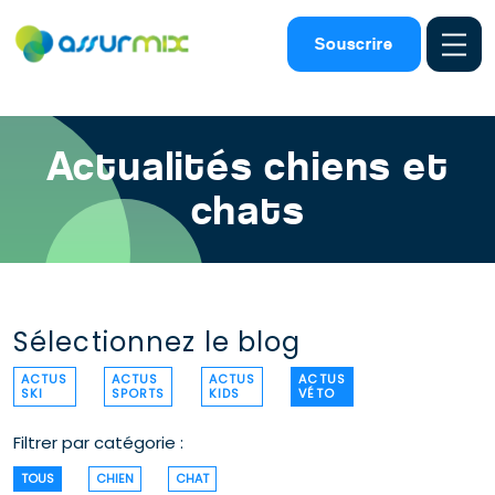
Assurance animaux
>
Actualites chien chat
Souscrire
Actualités chiens et
chats
Sélectionnez le blog
ACTUS
ACTUS
ACTUS
ACTUS
SKI
SPORTS
KIDS
VÉTO
Filtrer par catégorie :
TOUS
CHIEN
CHAT