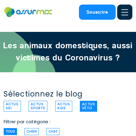
Assurance animaux
>
Actualites chien chat
>
Coronavirus
Souscrire
Les animaux domestiques, aussi
victimes du Coronavirus ?
Sélectionnez le blog
ACTUS
ACTUS
ACTUS
ACTUS
SKI
SPORTS
KIDS
VÉTO
Filtrer par catégorie :
TOUS
CHIEN
CHAT