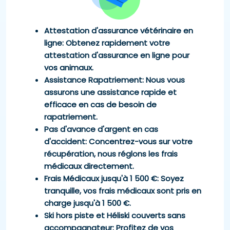
d’emmener votre chien à la clinique vétérinaire la
plus proche, qui dispose de tout l’équipement
Attestation d'assurance vétérinaire en
nécessaire. Pour transporter votre animal, glissez-
ligne
: Obtenez rapidement votre
le sur un vêtement ou une couverture posée au sol
attestation d'assurance en ligne pour
et prenez-le d’abord par le corps. Si vous êtes
vos animaux.
plusieurs personnes, formez une civière en
Assistance Rapatriement
: Nous vous
attrapant les bouts du tissu et installez l’animal sur
assurons une assistance rapide et
la banquette arrière de la voiture. S’il essaye de
efficace en cas de besoin de
vous mordre, vous pouvez le museler à l’aide d’une
rapatriement.
cravate ou d’une bande de tissu de manière
Pas d'avance d'argent en cas
provisoire pour ne pas gêner sa respiration.
d'accident
: Concentrez-vous sur votre
récupération, nous réglons les frais
Votre animal ne doit ni boire ni manger, dans
médicaux directement.
l’éventualité où il subirait une anesthésie générale.
Frais Médicaux jusqu'à 1 500 €
: Soyez
Pensez à aviser la clinique vétérinaire afin qu’ils se
tranquille, vos frais médicaux sont pris en
préparent à votre arrivée.
charge jusqu'à 1 500 €.
Ski hors piste et Héliski couverts sans
accompagnateur
: Profitez de vos