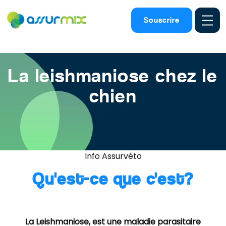
Assurance animaux
>
Maladies chien
>
Leishmaniose
Souscrire
La leishmaniose chez le
chien
Info Assurvéto
Qu'est-ce que c'est?
La Leishmaniose, est une maladie parasitaire