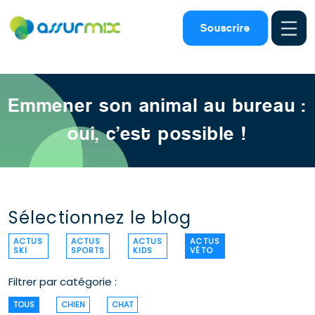
Assurance animaux
>
Actualites chien chat
>
Chien bureau travail
Souscrire
Emmener son animal au bureau :
oui, c’est possible !
Sélectionnez le blog
ACTUS
ACTUS
ACTUS
ACTUS
SKI
SPORTS
KIDS
VÉTO
Filtrer par catégorie :
TOUS
CHIEN
CHAT