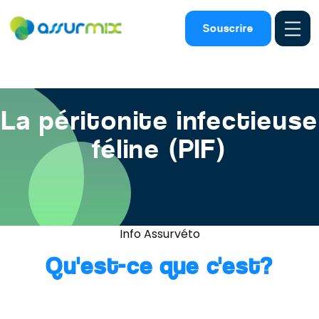
Assurance animaux
>
Maladies chat
>
Pif peritonite infectieuse
Souscrire
feline
La péritonite infectieuse
féline (PIF)
Info Assurvéto
Qu'est-ce que c'est?