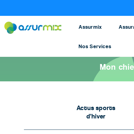
Assurance animaux
>
Actualites chien chat
>
Chien 
Assurmix
Assur
Nos Services
Accueil
>
Assurance animaux
>
Actualités chiens et chats
>
Mo
Mon chie
Actus sports
d’hiver