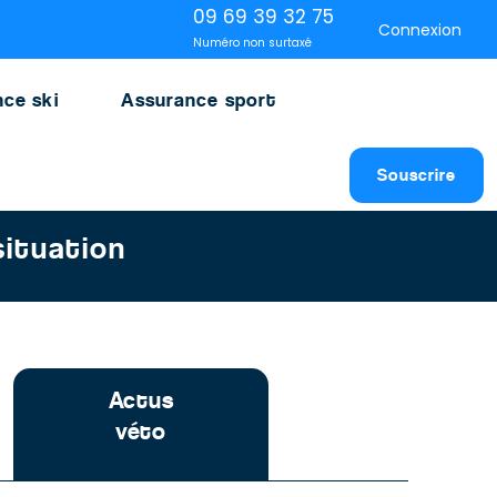
09 69 39 32 75
Connexion
Numéro non surtaxé
ce ski
Assurance sport
Souscrire
situation
Actus
véto