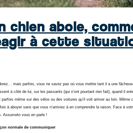
n chien aboie, comm
éagir à cette situati
adorez… mais parfois, vous ne savez pas où vous mettre tant il a une fâcheu
ssent à côté de lui, sur les passants (qui n’ont pourtant rien fait), quand il e
t parfois même sur des vélos ou des voitures qu’il voit arriver au loin. Même 
fois à aboyer sans que vous n’arriviez à en comprendre la raison. Face à votr
ns. Assurveto vous en parle !
façon normale de communiquer