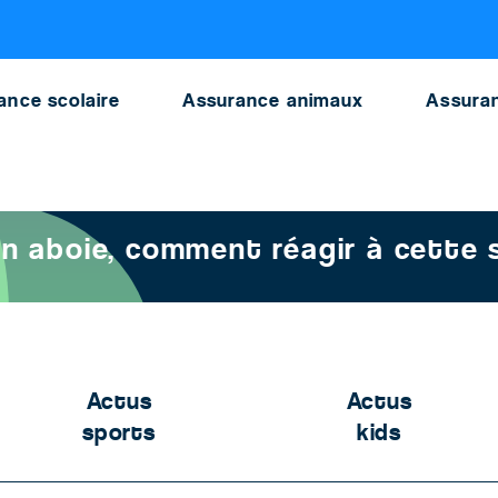
aboie raison
ance scolaire
Assurance animaux
Assuran
n chien aboie, comment réagir à cette situation
n aboie, comment réagir à cette 
Actus
Actus
sports
kids