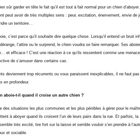
bien sûr garder en tête le fait qu’il est tout à fait normal pour un chien d’aboye
nt peut avoir de très multiples sens : peur, excitation, énervement, envie de jo
ndre un territoire…
e, c’est parce qu’il souhaite dire quelque chose. Lorsqu’il entend un bruit inha
dérange, l’attire ou le surprend, le chien voudra se faire remarquer. Ses abo
te… et efficace ! C’est une réaction à ce qu’ils ressentent comme une menac
ective de s’amuser dans certains cas.
s deviennent trop récurrents ou vous paraissent inexplicables, il ne faut pas
us en profondeur.
 aboie-t-il quand il croise un autre chien ?
e des situations les plus communes et les plus pénibles à gérer pour le maître.
ent à aboyer quand ils croisent l’un de leurs pairs dans la rue. Et parfois, la si
semble très excité, tire fort sur la laisse et semble vouloir s’en prendre à l’aut
oux et sociable.