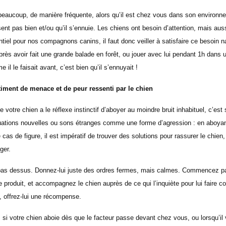
beaucoup, de manière fréquente, alors qu’il est chez vous dans son environnem
 sent pas bien et/ou qu’il s’ennuie. Les chiens ont besoin d’attention, mais au
tiel pour nos compagnons canins, il faut donc veiller à satisfaire ce besoin nat
près avoir fait une grande balade en forêt, ou jouer avec lui pendant 1h dans 
l le faisait avant, c’est bien qu’il s’ennuyait !
ntiment de menace et de peur ressenti par le chien
votre chien a le réflexe instinctif d’aboyer au moindre bruit inhabituel, c’est 
ituations nouvelles ou sons étranges comme une forme d’agression : en aboyan
cas de figure, il est impératif de trouver des solutions pour rassurer le chien,
ger.
z pas dessus. Donnez-lui juste des ordres fermes, mais calmes. Commencez par
se produit, et accompagnez le chien auprès de ce qui l’inquiète pour lui faire 
e, offrez-lui une récompense.
i votre chien aboie dès que le facteur passe devant chez vous, ou lorsqu’il 