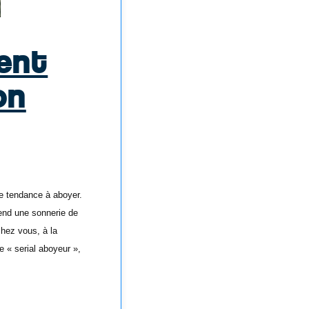
ent
on
se tendance à aboyer.
ntend une sonnerie de
chez vous, à la
e « serial aboyeur »,