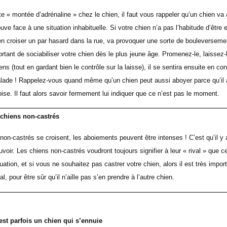
 « montée d’adrénaline » chez le chien, il faut vous rappeler qu’un chien va
ouve face à une situation inhabituelle. Si votre chien n’a pas l’habitude d’être
n croiser un par hasard dans la rue, va provoquer une sorte de bouleversemen
portant de sociabiliser votre chien dès le plus jeune âge. Promenez-le, laissez-
iens (tout en gardant bien le contrôle sur la laisse), il se sentira ensuite en con
alade ! Rappelez-vous quand même qu’un chien peut aussi aboyer parce qu’il a
roise. Il faut alors savoir fermement lui indiquer que ce n’est pas le moment.
 chiens non-castrés
n-castrés se croisent, les aboiements peuvent être intenses ! C’est qu’il y a
voir. Les chiens non-castrés voudront toujours signifier à leur « rival » que c
tuation, et si vous ne souhaitez pas castrer votre chien, alors il est très impor
l, pour être sûr qu’il n’aille pas s’en prendre à l’autre chien.
est parfois un chien qui s’ennuie