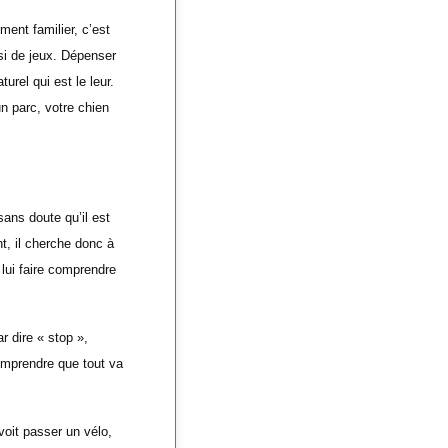
ent familier, c’est
ssi de jeux. Dépenser
urel qui est le leur.
un parc, votre chien
sans doute qu’il est
t, il cherche donc à
 lui faire comprendre
 dire « stop »,
comprendre que tout va
voit passer un vélo,