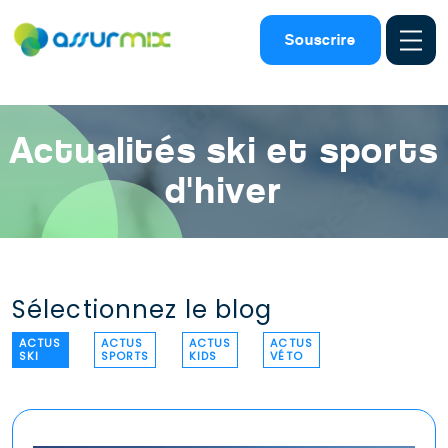
Assurance ski
>
Actualites ski
Souscrire
Actualités ski et sports
d'hiver
Sélectionnez le blog
ACTUS
ACTUS
ACTUS
ACTUS
SKI
SPORTS
KIDS
VÉTO