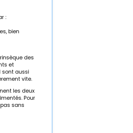
r :
es, bien
trinsèque des
nts et
 sont aussi
èrement vite.
rnent les deux
rimentés. Pour
t pas sans