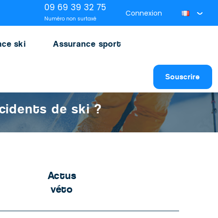
09 69 39 32 75
Connexion
Numéro non surtaxé
ce ski
Assurance sport
Souscrire
cidents de ski ?
Actus
véto