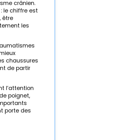
isme crânien.
le chiffre est
 être
ctement les
 traumatismes
 mieux
les chaussures
t de partir
t l’attention
 de poignet,
importants
nt porte des