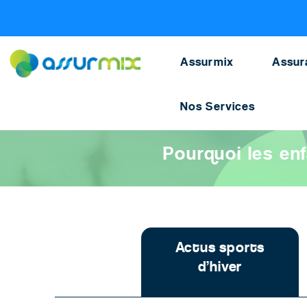
Assurance ski
>
Actualites ski
>
Ski enfant accident
Assurmix
Assur
Nos Services
Accueil
>
Assurance ski
>
Actualités ski et sports d’hiver
>
Pour
Pourquoi les en
Actus sports
d’hiver