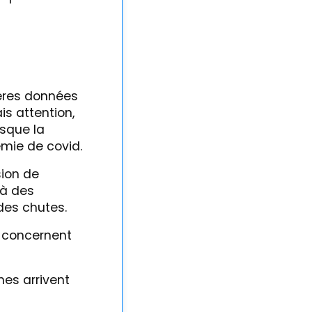
ières données
is attention,
isque la
émie de covid.
sion de
 à des
des chutes.
s concernent
nes arrivent