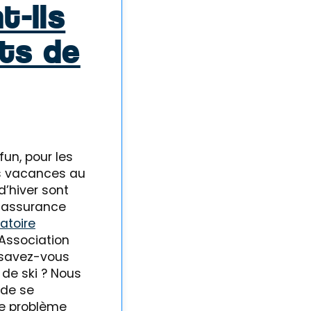
t-ils
ts de
un, pour les
es vacances au
d’hiver sont
n assurance
atoire
’Association
 savez-vous
 de ski ? Nous
 de se
le problème