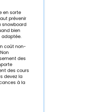
e en sorte
vaut prévenir
 ou snowboard
quand bien
s adaptée.
 un coût non-
 Non
ursement des
mporte
ent des cours
us devez la
acances à la