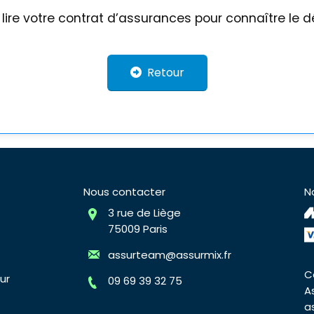
n lire votre contrat d’assurances pour connaître le d
Retour
Nous contacter
N
3 rue de Liège
75009 Paris
assurteam@assurmix.fr
C
ur
09 69 39 32 75
A
a