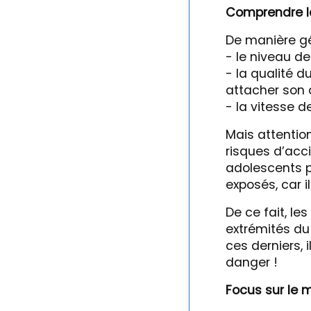
Comprendre la
De manière gén
- le niveau de
- la qualité d
attacher son
- la vitesse d
Mais attention
risques d’acci
adolescents p
exposés, car i
De ce fait, le
extrémités du 
ces derniers, 
danger !
Focus sur le m