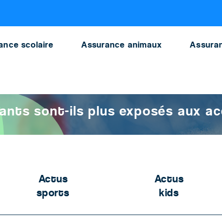
 danger assurance formule risque
ance scolaire
Assurance animaux
Assuran
quoi les enfants sont-ils plus exposés aux accidents de ski ?
fants sont-ils plus exposés aux ac
Actus
Actus
sports
kids