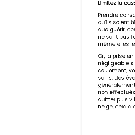
Limitez la cas
Prendre consci
qu’ils soient 
que guérir, co
ne sont pas f
même elles le 
Or, la prise e
négligeable s
seulement, vo
soins, des év
généralement 
non effectués,
quitter plus v
neige, cela a 