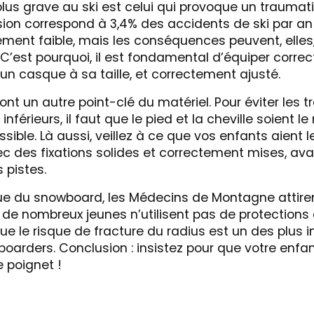
plus grave au ski est celui qui provoque un traumat
ion correspond à 3,4% des accidents de ski par an : 
ement faible, mais les conséquences peuvent, elles,
C’est pourquoi, il est fondamental d’équiper corre
un casque à sa taille, et correctement ajusté.
sont un autre point-clé du matériel. Pour éviter les
férieurs, il faut que le pied et la cheville soient le
ible. Là aussi, veillez à ce que vos enfants aient 
c des fixations solides et correctement mises, avan
s pistes.
que du snowboard, les Médecins de Montagne attiren
e de nombreux jeunes n’utilisent pas de protections
e le risque de fracture du radius est un des plus 
boarders. Conclusion : insistez pour que votre enfa
e poignet !