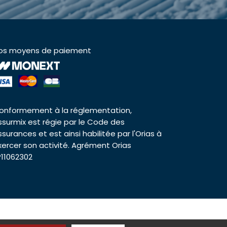
os moyens de paiement
onformement à la réglementation,
ssurmix est régie par le Code des
ssurances et est ainsi habilitée par l'Orias à
xercer son activité. Agrément Orias
°11062302
es cookies