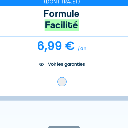
(DONT TRAJET)
Formule
Facilité
6,99 €
/an
Voir les garanties