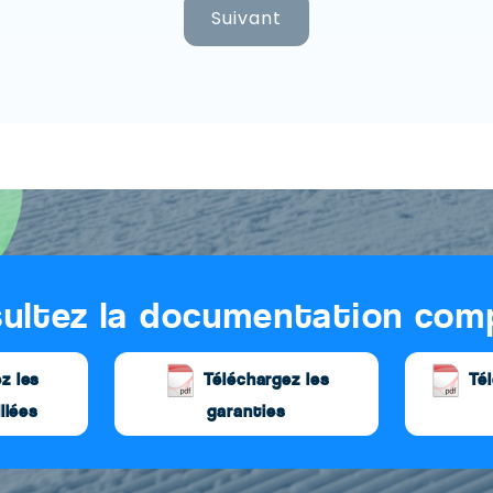
Suivant
ultez la documentation com
z les
Téléchargez les
Tél
llées
garanties