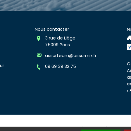
Nous contacter
N
3 rue de Liège
75009 Paris
assurteam@assurmix.fr
C
ur
09 69 39 32 75
A
a
e
n
surmix
Plan du site
Mentions légales
À propos d