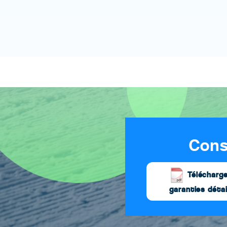
Cons
Télécharge
garanties détai