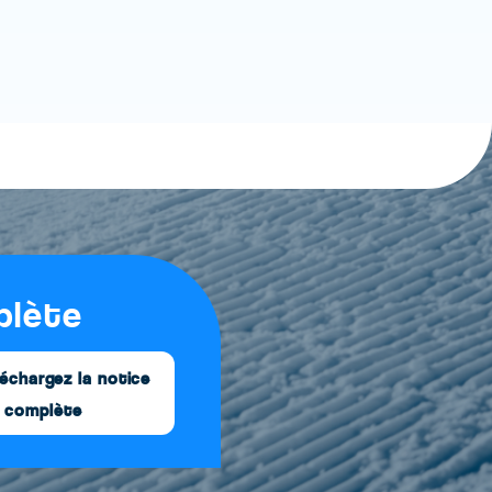
plète
échargez la notice
complète