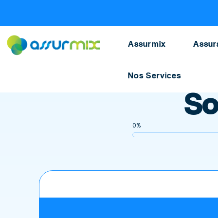
Assurance scolaire
>
Souscrire
Assurmix
Assur
Nos Services
Accueil
>
Assurance scolaire
>
Souscrire
So
0%