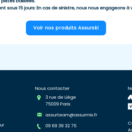
pistes balisées.
t sous 15 jours
: En cas de sinistre, nous nous engageons à 
Voir nos produits Assurski
Nous contacter
N
3 rue de Liège
75009 Paris
assurteam@assurmix.fr
C
ur
09 69 39 32 75
A