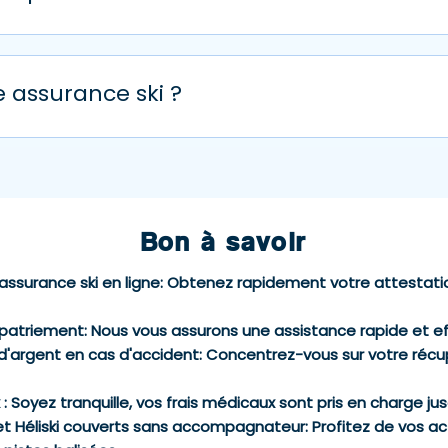
olet remboursement du forfait ski, ainsi qu’un volet rembou
 que vous êtes victimes d’un accident de ski ou snowboard 
e assurance ski ?
vous vous demanderez sans doute si l’assurance ski est néc
triements pour vous poser la question. Les frais d’hélicoptèr
er jusqu’à 600€ si vous êtes en piste éloignée, et les frais 
0 000 accidents de ski par an, à vous de voir si vous voulez t
Bon à savoir
assurance ski en ligne
: Obtenez rapidement votre attestatio
apatriement
: Nous vous assurons une assistance rapide et e
d'argent en cas d'accident
: Concentrez-vous sur votre récup
x
: Soyez tranquille, vos frais médicaux sont pris en charge jus
e et Héliski couverts sans accompagnateur
: Profitez de vos a