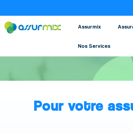
Assurance ski
>
Faq
Assurmix
Assur
Nos Services
Accueil
>
Assurance ski
>
FAQ
Pour votre ass