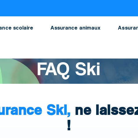
ance scolaire
Assurance animaux
Assuran
FAQ Ski
urance Ski,
ne laisse
!