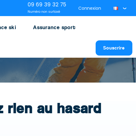
09 69 39 32 75
Connexion
Numéro non surtaxé
ce ski
Assurance sport
Souscrire
z rien au hasard