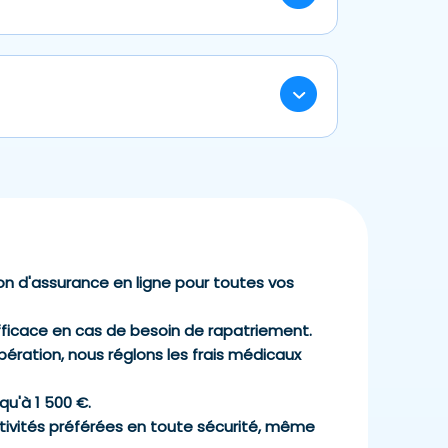
rsement des frais de cours de ski. Ces
qui vous obligent à être rapatrié(e) ou
essaire. N’attendez pas d’avoir des frais
e montent vite à plus de 1000€, le prix
médicaux voire d’hospitalisation varient
enter le diable à vos frais.
n d'assurance en ligne pour toutes vos
fficace en cas de besoin de rapatriement.
ération, nous réglons les frais médicaux
qu'à 1 500 €.
ctivités préférées en toute sécurité, même