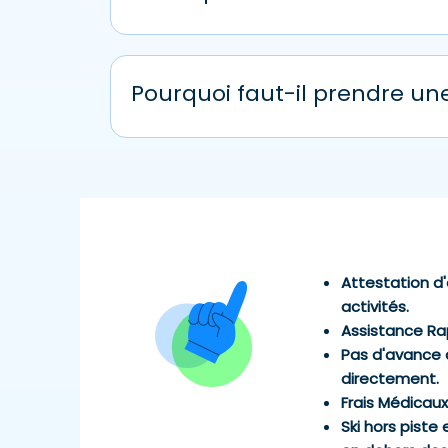
Votre assurance ski Assurski comporte un v
garanties peuvent être mises en œuvre dès
vous empêche toute activité en extérieur.
Pourquoi faut-il prendre un
Comme c’est le cas pour toute assurance, 
d’accident, de secours sur piste ou de rapa
d’une barquette démarre à 200€ et peut all
selon la gravité du cas… Avec en moyenne 13
Attestation d'
activités.
Assistance R
Pas d'avance 
directement.
Frais Médicau
Ski hors pist