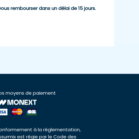
vous rembourser dans un délai de 15 jours.
os moyens de paiement
onformement à la réglementation,
ssurmix est régie par le Code des