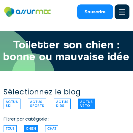
Assurance animaux
>
Blog chien
>
Chien toilettage
Souscrire
Toiletter son chien :
bonne ou mauvaise idée
Sélectionnez le blog
ACTUS
ACTUS
ACTUS
ACTUS
SKI
SPORTS
KIDS
VÉTO
Filtrer par catégorie :
TOUS
CHIEN
CHAT