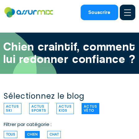
Assurance animaux
>
Blog chien
>
Chien peur
Souscrire
Chien craintif, comment
lui redonner confiance ?
Sélectionnez le blog
ACTUS
ACTUS
ACTUS
ACTUS
SKI
SPORTS
KIDS
VÉTO
Filtrer par catégorie :
TOUS
CHIEN
CHAT