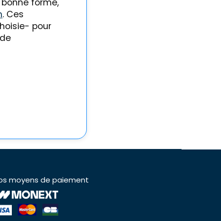
n bonne forme,
n
. Ces
hoisie- pour
 de
os moyens de paiement