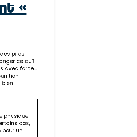
nt «
 des pires
anger ce qu’il
ns avec force…
punition
à bien
nce physique
ertains cas,
n pour un