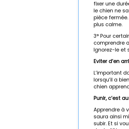
fixer une duré
le chien ne s
pièce fermée. 
plus calme.
3° Pour certai
comprendre au
Ignorez-le et
Eviter d’en arr
L’important da
lorsqu’il a bi
chien apprend 
Punir, c’est a
Apprendre à vo
saura ainsi mi
subir. Et si v