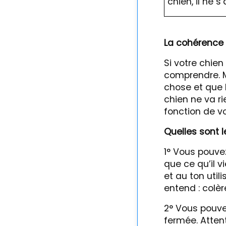
chien, il ne 
La cohérence 
Si votre chien
comprendre. Ma
chose et que l
chien ne va ri
fonction de vo
Quelles sont l
1° Vous pouve
que ce qu’il v
et au ton util
entend : colère
2° Vous pouve
fermée. Attenti