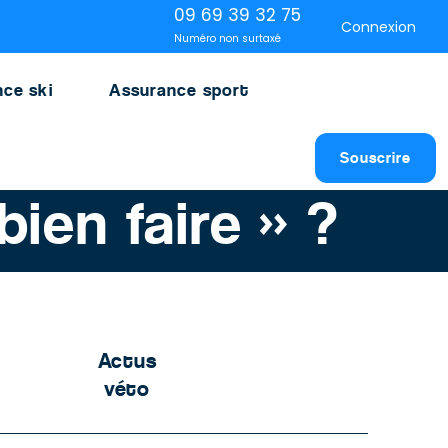
09 69 39 32 75
Connexion
Numéro non surtaxé
ce ski
Assurance sport
Souscrire
ien faire » ?
Actus
véto