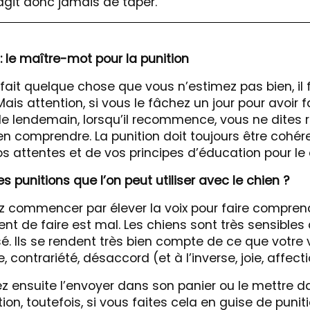
s’agit donc jamais de taper.
: le maître-mot pour la punition
 fait quelque chose que vous n’estimez pas bien, il fa
is attention, si vous le fâchez un jour pour avoir f
e lendemain, lorsqu’il recommence, vous ne dites ri
en comprendre. La punition doit toujours être cohér
s attentes et de vos principes d’éducation pour le 
es punitions que l’on peut utiliser avec le chien ?
z commencer par élever la voix pour faire compren
ient de faire est mal. Les chiens sont très sensibles
isé. Ils se rendent très bien compte de ce que votre 
, contrariété, désaccord (et à l’inverse, joie, affecti
z ensuite l’envoyer dans son panier ou le mettre d
on, toutefois, si vous faites cela en guise de punitio