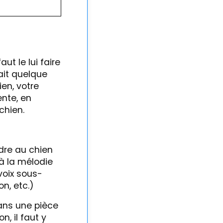
ut le lui faire
ait quelque
en, votre
ente, en
chien.
dre au chien
 à la mélodie
voix sous-
on, etc.)
ans une pièce
n, il faut y