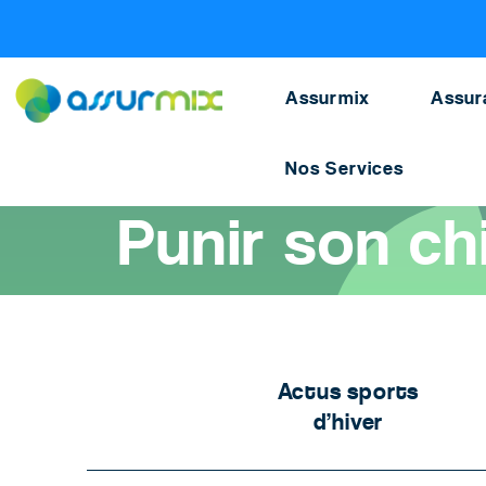
Assurance animaux
>
Blog chien
>
Chien betises pu
Assurmix
Assur
Nos Services
Accueil
>
Assurance animaux
>
Actualités animaux
>
Punir son
Punir son ch
Actus sports
d’hiver