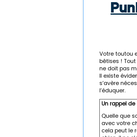
Pun
Votre toutou e
bêtises ! Tout
ne doit pas m
Il existe évid
s’avère nécess
l’éduquer.
Un rappel de 
Quelle que soi
avec votre chi
cela peut le 