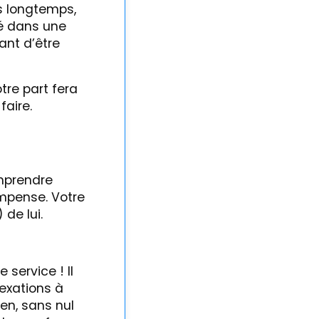
us longtemps,
cé dans une
tant d’être
tre part fera
faire.
omprendre
ompense. Votre
de lui.
 service ! Il
vexations à
ien, sans nul