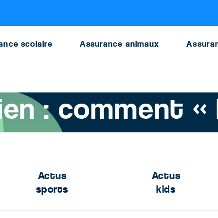
nitions
ance scolaire
Assurance animaux
Assuran
 chien : comment « bien faire » ?
ien : comment « b
Actus
Actus
sports
kids