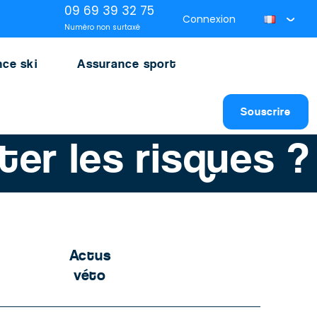
09 69 39 32 75
Connexion
Numéro non surtaxé
ce ski
Assurance sport
Souscrire
er les risques ?
Actus
véto