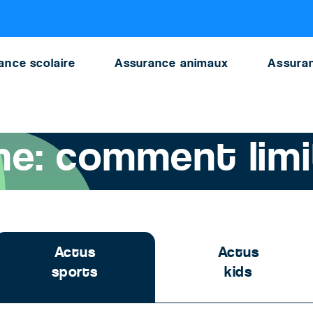
ance scolaire
Assurance animaux
Assuran
 montagne: comment limiter les risques ?
: comment limit
Actus
Actus
sports
kids