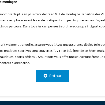
 de montagne
nombre de plus en plus d’accidents en VTT de montagne. Si parfois des VT
imes, c’est plus souvent le cas de pratiquants un peu trop casse-cou n’ayant
ltés du parcours. Dans tous les cas, pensez à sortir avec casque intégral, cou
esprit vraiment tranquille, assurez-vous ! Avec une assurance dédiée telle qu
vos pratiques sportives sont couvertes *. VTT en été, freeride en hiver, mais 
nautiques, sports aériens… AssurSport vous offre une couverture étendue 
montées d’adrénaline.
Retour