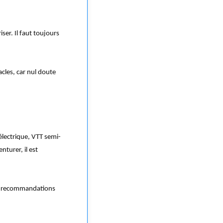
iser. Il faut toujours
acles, car nul doute
électrique, VTT semi-
nturer, il est
les recommandations