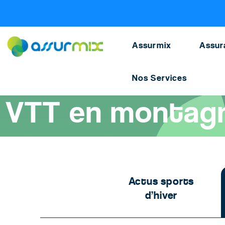
Assurance sport
>
Actu sport
>
Sport montagne VTT
Assurmix
Assur
Nos Services
Accueil
>
Assurance sport
>
Actualités sport et loisirs
>
VTT en
VTT en montagne
Actus sports
d’hiver