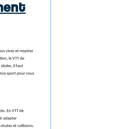
ment
s vivez et respirez
ion, le VTT de
doles, il faut
ance sport pour vous
tés. En VTT de
ir adapter
chutes et collisions.