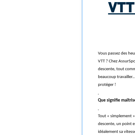
VTT
Vous passez des heur
VTT ? Chez AssurSpor
descente, tout comme
beaucoup travailler…
protéger !
Que signifie maîtris
Tout « simplement »,
descente, un point es
idéalement sa vitesse