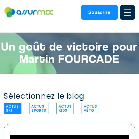
Assurance ski
>
Actualites ski
>
Victoire martin fourcade
Souscrire
Un goût de victoire pour
Martin FOURCADE
Sélectionnez le blog
ACTUS
ACTUS
ACTUS
ACTUS
SKI
SPORTS
KIDS
VÉTO