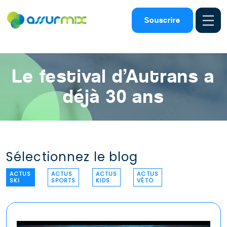
Assurance ski
>
Actualites ski
>
Festival autrans 30 ans
Souscrire
Le festival d’Autrans a
déjà 30 ans
Sélectionnez le blog
ACTUS
ACTUS
ACTUS
ACTUS
SKI
SPORTS
KIDS
VÉTO