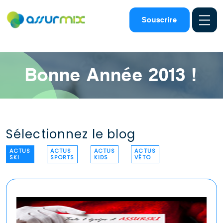
Assurance ski
>
Actualites ski
>
Bonne annee 2013
Souscrire
Bonne Année 2013 !
Sélectionnez le blog
ACTUS
ACTUS
ACTUS
ACTUS
SKI
SPORTS
KIDS
VÉTO