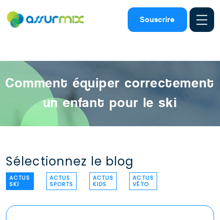
Assurance ski
>
Actualites ski
>
Securiteenfant
Souscrire
equipementskienfant Materielski adapte skifamille
Comment équiper correctement
un enfant pour le ski
Sélectionnez le blog
ACTUS
ACTUS
ACTUS
ACTUS
SKI
SPORTS
KIDS
VÉTO