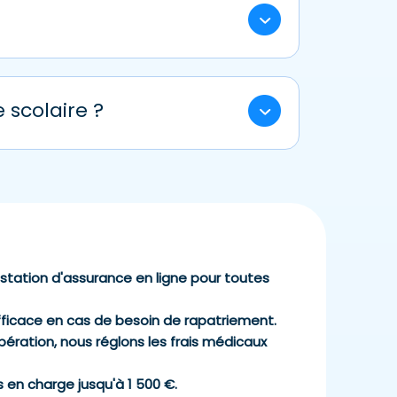
es: « Simplicité » et « Tranquillité ».
hute, suite à une bousculade, ou suite à
inistre (voir conditions générales). Une
 scolaire ?
ccident est comprise dans toutes nos
station d'assurance en ligne pour toutes
fficace en cas de besoin de rapatriement.
ération, nous réglons les frais médicaux
is en charge jusqu'à 1 500 €.