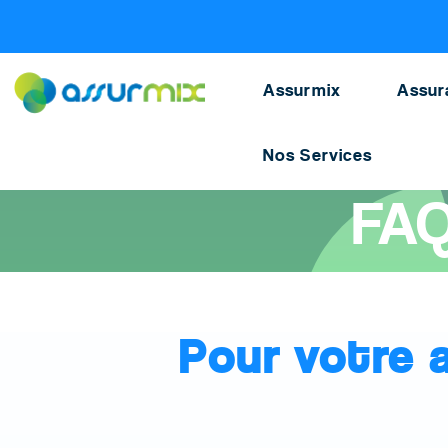
Assurance scolaire
>
Faq
>
Couverture assurance sc
Assurmix
Assur
Nos Services
Accueil
>
Assurance scolaire
>
FAQ
FAQ
Pour votre 