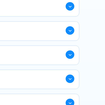
re :
sortie piscine, visites de musées,
z choisi la formule qui vous convient
ssurer, leurs noms/prénoms/date de
r votre boîte mail.
de consulter votre attestation d’assurance
 mail est envoyé préalablement au
 contrat ou de ne pas le faire.
ions requises afin de garder ce type de