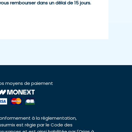
vous rembourser dans un délai de 15 jours.
os moyens de paiement
onformement à la réglementation,
ssurmix est régie par le Code des
ssurances et est ainsi habilitée par l'Orias à