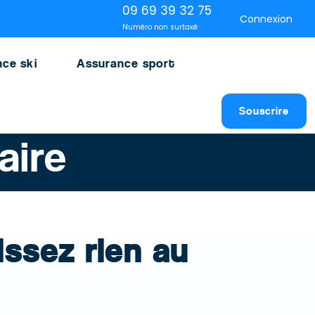
09 69 39 32 75
Connexion
Numéro non surtaxé
ce ski
Assurance sport
Souscrire
aire
issez rien au