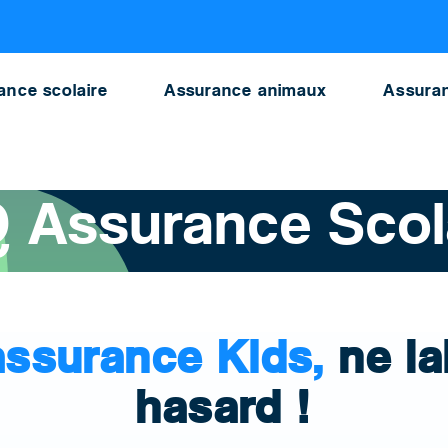
olaire responsabilite civile
ance scolaire
Assurance animaux
Assuran
 Assurance Scol
assurance Kids,
ne la
hasard !