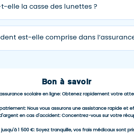
t-elle la casse des lunettes ?
 en dehors du temps de l’école avec ses 2 formules extrascolair
 les plus fréquents à l’école ! Lunettes cassées suite à une c
ité » ou « Tranquillité », vous êtes couvert pour ce type de s
ident est-elle comprise dans l’assurance
 rendre service.
aire ! Chez AssurKids toutefois, l’assurance individuelle a
 l’assurance scolaire Tranquillité.
Bon à savoir
assurance scolaire en ligne
: Obtenez rapidement votre atte
apatriement
: Nous vous assurons une assistance rapide et e
d'argent en cas d'accident
: Concentrez-vous sur votre récup
 jusqu'à 1 500 €
: Soyez tranquille, vos frais médicaux sont pr