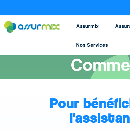
Assurance scolaire
>
Declarer accident kids assur
Assurmix
Assur
Nos Services
Accueil
>
Assurance scolaire
>
Déclarer un accident kids
Comment
Pour bénéfic
l'assista