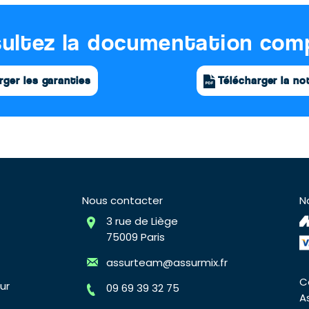
ultez la documentation com
rger les garanties
Télécharger la no
Nous contacter
N
3 rue de Liège
75009 Paris
assurteam@assurmix.fr
C
ur
09 69 39 32 75
A