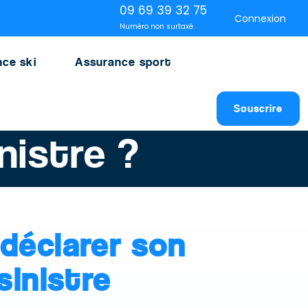
09 69 39 32 75
Connexion
Numéro non surtaxé
ce ski
Assurance sport
Souscrire
nistre ?
déclarer son
sinistre