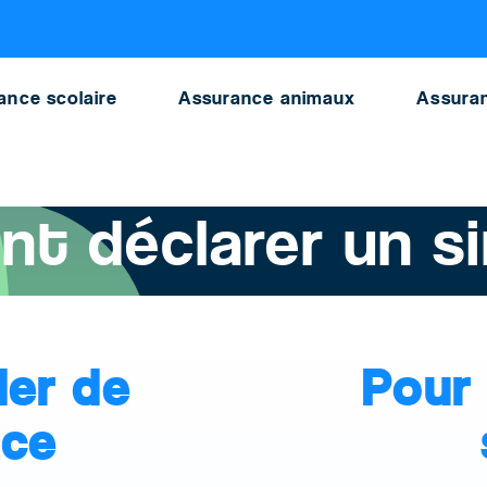
ance
ance scolaire
Assurance animaux
Assuran
 déclarer un si
ier de
Pour 
nce