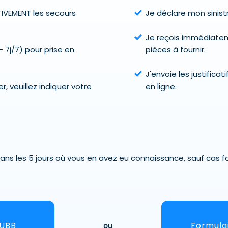
IVEMENT les secours
Je déclare mon sinistr
Je reçois immédiatem
 7j/7) pour prise en
pièces à fournir.
J'envoie les justifica
, veuillez indiquer votre
en ligne.
 dans les 5 jours où vous en avez eu connaissance, sauf cas f
HUBB
Formula
ou