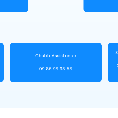
S
Chubb Assistance
09 86 98 98 58