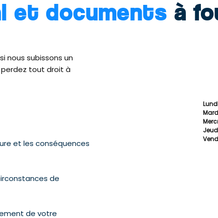
ai et documents
à fo
 si nous subissons un
 perdez tout droit à
Lundi
Mardi
Mercr
Jeudi
Vendr
nature et les conséquences
 circonstances de
itement de votre