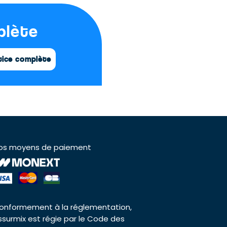
plète
tice complète
os moyens de paiement
onformement à la réglementation,
ssurmix est régie par le Code des