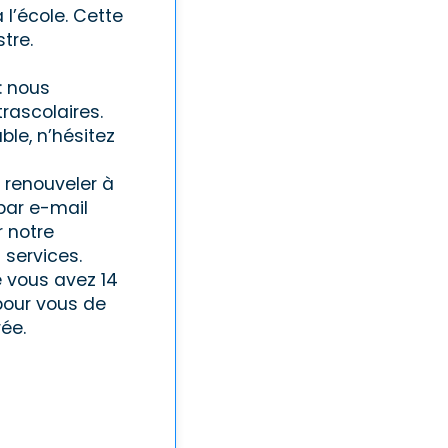
 l’école. Cette
tre.
: nous
rascolaires.
ble, n’hésitez
 renouveler à
par e-mail
r notre
 services.
e vous avez 14
 pour vous de
rée.