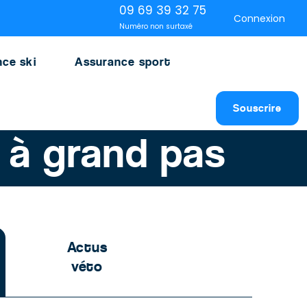
09 69 39 32 75
Connexion
Numéro non surtaxé
ce ski
Assurance sport
Souscrire
 à grand pas
Actus
véto