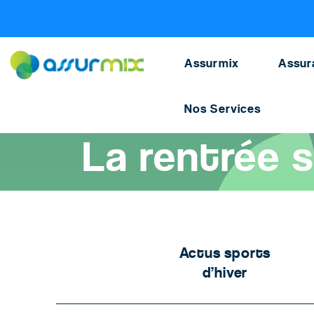
Assurance scolaire
>
Actu kids
>
Rentree scolaire 
Assurmix
Assur
Nos Services
Accueil
>
Assurance scolaire
>
Actualités assurance scolaire
La rentrée 
Actus sports
d’hiver