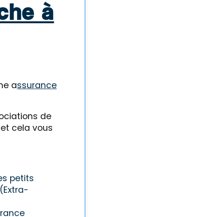
che à
ne a
ssurance
ociations de
s et cela vous
es petits
(Extra-
urance