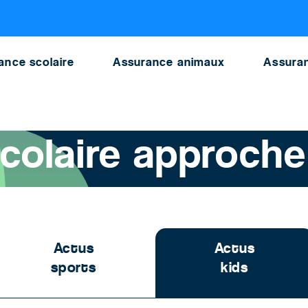
approche grand pas
ance scolaire
Assurance animaux
Assuran
>
La rentrée scolaire approche à grand pas
scolaire approche
Actus
Actus
sports
kids