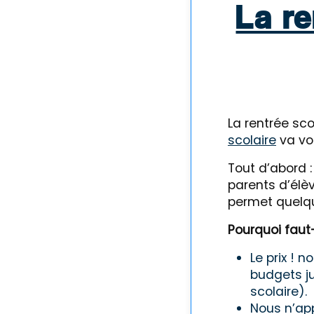
La r
La rentrée sc
scolaire
va vo
Tout d’abord 
parents d’élèv
permet quelq
Pourquoi faut-
Le prix ! 
budgets ju
scolaire).
Nous n’ap