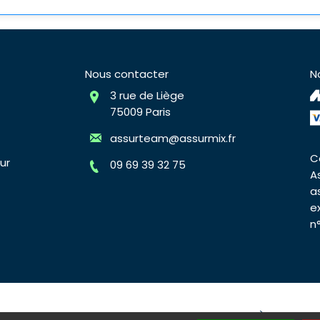
Nous contacter
N
3 rue de Liège
75009 Paris
assurteam@assurmix.fr
C
ur
09 69 39 32 75
A
a
e
n
surmix
Plan du site
Mentions légales
À propos d