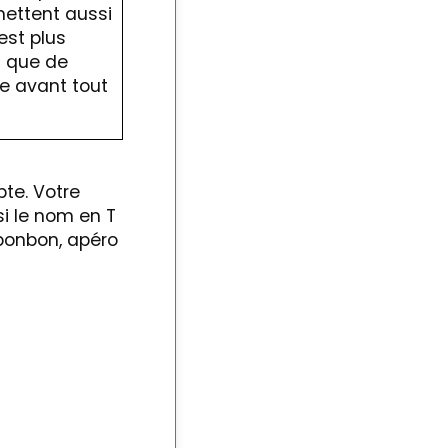
mettent aussi
est plus
ôt que de
te avant tout
te. Votre
si le nom en T
 bonbon, apéro