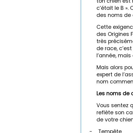
ton chien est 
c’était le B »
des noms de c
Cette exigence
des Origines 
très préciséme
de race, c’est
l’année, mais
Mais alors pou
expert de l’a
nom commençan
Les noms de 
Vous sentez qu
reflète son c
de votre chien
-
Tempête