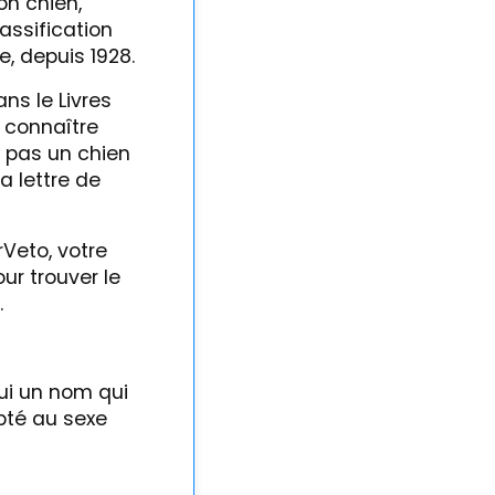
on chien,
lassification
, depuis 1928.
ns le Livres
 connaître
t pas un chien
a lettre de
Veto, votre
ur trouver le
.
lui un nom qui
pté au sexe