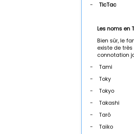
-
TicTac
Les noms en T
Bien sûr, le 
existe de trè
connotation ja
-
Tami
-
Toky
-
Tokyo
-
Takashi
-
Tarô
-
Taïko