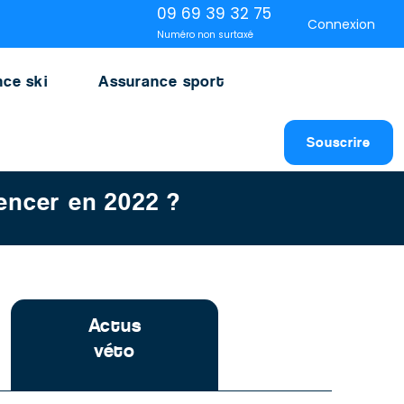
09 69 39 32 75
Connexion
Numéro non surtaxé
ce ski
Assurance sport
Souscrire
encer en 2022 ?
Actus
véto