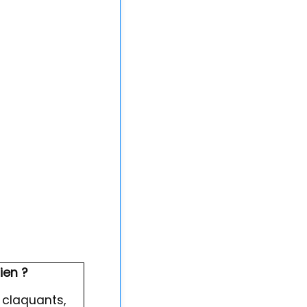
ien ?
 claquants,