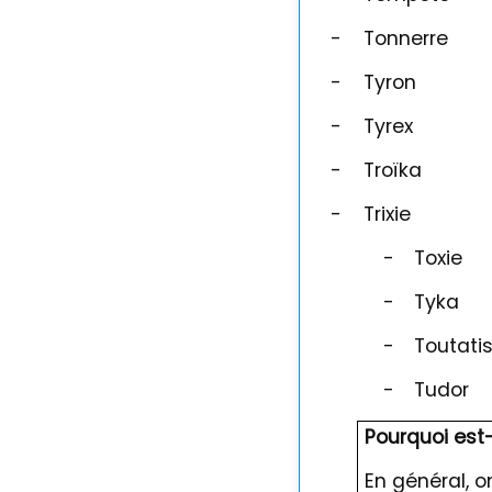
-
Tonnerre
-
Tyron
-
Tyrex
-
Troïka
-
Trixie
-
Toxie
-
Tyka
-
Toutati
-
Tudor
Pourquoi est
En général, 