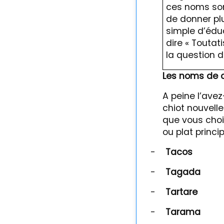
ces noms son
de donner plu
simple d’éduq
dire « Toutat
la question 
Les noms de 
A peine l’ave
chiot nouvell
que vous chois
ou plat princi
-
Tacos
-
Tagada
-
Tartare
-
Tarama