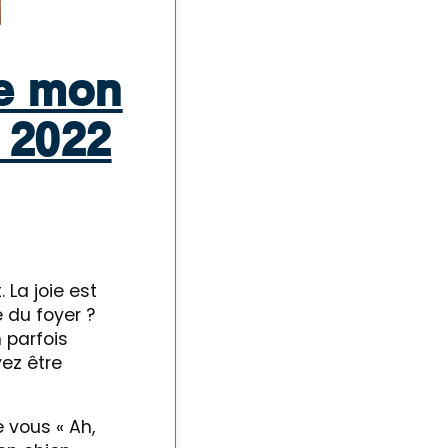
de mon
 2022
 La joie est
du foyer ?
 parfois
vez être
 vous « Ah,