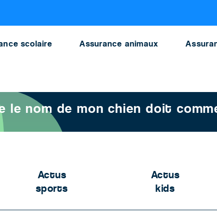
E VETO
ance scolaire
Assurance animaux
Assuran
 lettre le nom de mon chien doit commencer en 2022 ?
tre le nom de mon chien doit comm
Actus
Actus
sports
kids