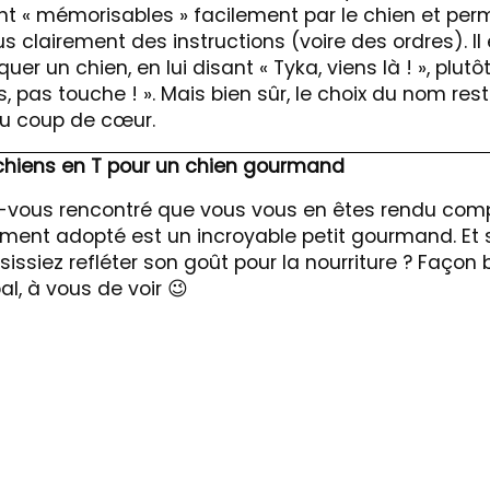
t « mémorisables » facilement par le chien et per
s clairement des instructions (voire des ordres). Il 
uer un chien, en lui disant « Tyka, viens là ! », plut
is, pas touche ! ». Mais bien sûr, le choix du nom res
du coup de cœur.
chiens en T pour un chien gourmand
z-vous rencontré que vous vous en êtes rendu comp
ement adopté est un incroyable petit gourmand. Et 
issiez refléter son goût pour la nourriture ? Façon
pal, à vous de voir
😉