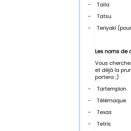
-
Taïla
-
Tatsu
-
Teriyaki (pou
Les noms de c
Vous cherchez 
et déjà la pr
portera ;)
-
Tartempion
-
Télémaque
-
Texas
-
Tetris