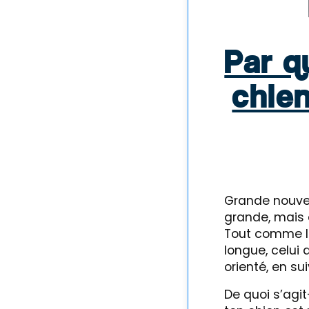
Par q
chie
Grande nouvell
grande, mais
Tout comme le 
longue, celui 
orienté, en su
De quoi s’agit