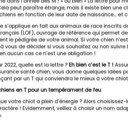
né dans l’année des M ! » ou bien « La lettre pour m
. Cela peut paraître étrange, mais il existe bien une c
hiens en fonction de leur date de naissance… et ce
 s’applique en fait aux animaux de race inscrits da
Français (LOF), ouvrage de référence qui permet de
nt le pédigrée de votre animal. Si votre chien n’es
 à vous de décider si vous souhaitez ou non suivre l
 en aucun cas ce n’est une obligation !
r 2022, quelle est la lettre ?
Eh bien c’est le T !
Assur
ssurance santé chien, vous donne quelques idées po
t par un T qui conviendra le mieux à votre chiot
chiens en T pour un tempérament de feu
e votre chiot a plein d’énergie ? Alors choisissez-
aractère ! Evidemment, veillez à choisir un nom ada
.