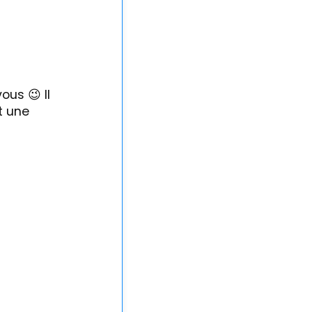
 vous
Il
😉
t une