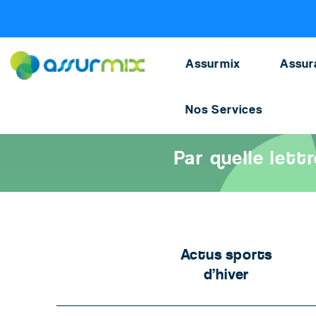
Assurance animaux
>
Blog chien
>
NOM CHIEN SANT
Assurmix
Assur
Nos Services
Accueil
>
Assurance animaux
>
Actualités chiens
>
Par quelle
Par quelle let
Actus sports
d’hiver