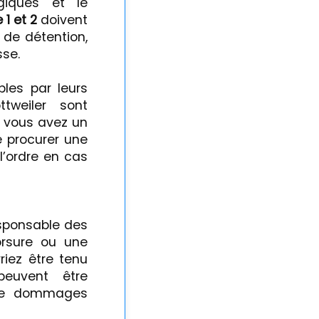
ogiques et le
 1 et 2
doivent
 de détention,
sse.
les par leurs
tweiler sont
i vous avez un
e procurer une
l’ordre en cas
esponsable des
orsure ou une
iez être tenu
peuvent être
 de dommages