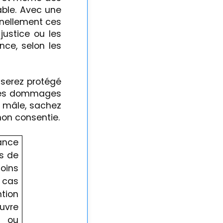
able. Avec une
nnellement ces
 justice ou les
nce, selon les
 serez protégé
t les dommages
n mâle, sachez
non consentie.
ance
es de
oins
n cas
tion
ouvre
s ou