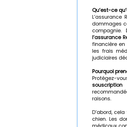
Qu’est-ce qu’
L’assurance R
dommages cau
compagnie.
l’assurance Re
financière en
les frais mé
judiciaires dé
Pourquoi prend
Protégez-vous
souscriptio
recommandée
raisons.
D’abord, cela
chien. Les d
médicaux con