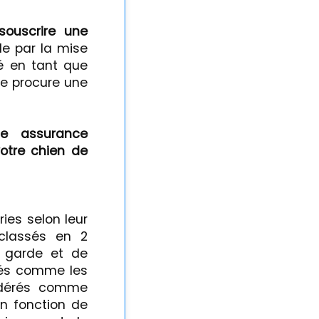
souscrire une
de par la mise
é en tant que
que procure une
ne assurance
votre chien de
ries selon leur
 classés en 2
e garde et de
érés comme les
sidérés comme
n fonction de