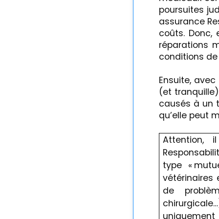
poursuites ju
assurance Res
coûts. Donc, e
réparations m
conditions de 
Ensuite, ave
(et tranquill
causés à un t
qu’elle peut 
Attention, 
Responsabili
type « mutu
vétérinaires 
de problèm
chirurgicale…
uniquement