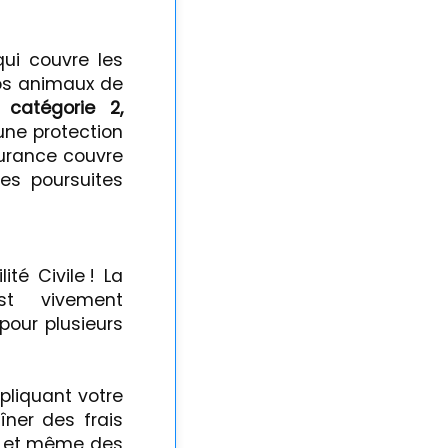
qui couvre les
os animaux de
 catégorie 2,
une protection
surance couvre
es poursuites
té Civile ! La
t vivement
pour plusieurs
pliquant votre
ner des frais
s et même des