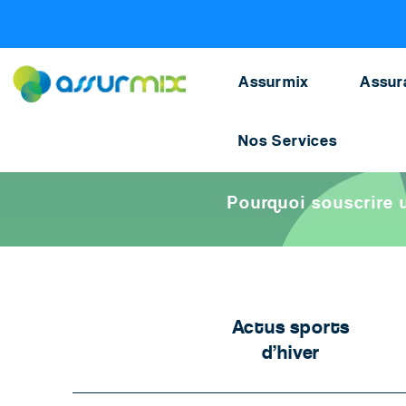
Assurance animaux
>
Blog chien
>
Assurance Respon
Assurmix
Assur
Nos Services
Accueil
>
Assurance animaux
>
Actualités animaux
>
Pourquoi
Pourquoi souscrire 
Actus sports
d’hiver