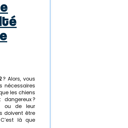
ne
ité
de
2
? Alors, vous
es nécessaires
 que les chiens
t dangereux ?
s ou de leur
s doivent être
 C’est là que