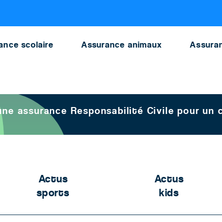
sabiliteCivile chiendecategorie1ou2 securite
ance scolaire
Assurance animaux
Assuran
 souscrire une assurance Responsabilité Civile pour un chien de catégorie 2
une assurance Responsabilité Civile pour un 
Actus
Actus
sports
kids