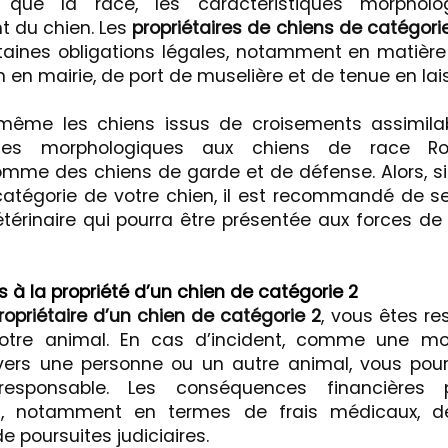
s que la race, les caractéristiques morphol
 du chien. Les
propriétaires de chiens de catégorie
taines obligations légales, notamment en matière
 en mairie, de port de muselière et de tenue en lai
ême les chiens issus de croisements assimilab
iques morphologiques aux chiens de race Rot
mme des chiens de garde et de défense. Alors, s
catégorie de votre chien, il est recommandé de s
étérinaire qui pourra être présentée aux forces de 
és à la propriété d’un chien de catégorie 2
ropriétaire d’un chien de catégorie 2
, vous êtes r
otre animal. En cas d’incident, comme une m
vers une personne ou un autre animal, vous pourr
responsable. Les conséquences financières 
es, notamment en termes de frais médicaux,
e poursuites judiciaires.