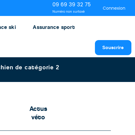
09 69 39 32 75
Connexion
Numéro non surtaxé
ce ski
Assurance sport
Souscrire
chien de catégorie 2
Actus
véto