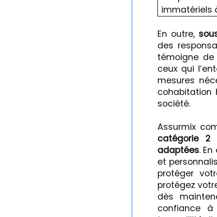
immatériels à
En outre,
sous
des responsa
témoigne de 
ceux qui l’en
mesures néce
cohabitation 
société.
Assurmix co
catégorie
2
e
adaptées
. En
et personnali
protéger vot
protégez votr
dès maintena
confiance à