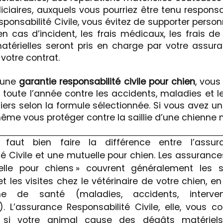
diciaires, auxquels vous pourriez être tenu respons
ponsabilité Civile, vous évitez de supporter perso
n cas d’incident, les frais médicaux, les frais de
atérielles seront pris en charge par votre assura
votre contrat.
c une
garantie responsabilité civile pour chien
, vous
e) toute l’année contre les accidents, maladies e
iers selon la formule sélectionnée. Si vous avez u
même vous protéger contre la saillie d’une chienne 
il faut bien faire la différence entre l’assur
té Civile et une mutuelle pour chien. Les assuranc
elle pour chiens » couvrent généralement les s
et les visites chez le vétérinaire de votre chien, e
e de santé (maladies, accidents, interven
). L’assurance Responsabilité Civile, elle, vous c
 si votre animal cause des dégâts matériel