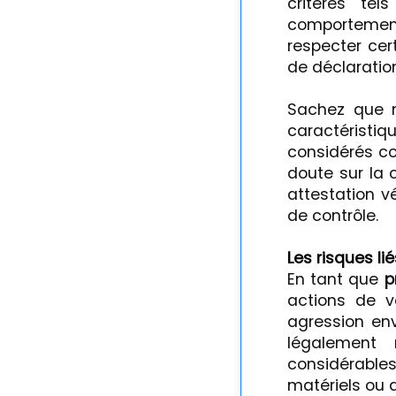
critères tel
comportement
respecter cer
de déclaration
Sachez que m
caractérist
considérés co
doute sur la 
attestation v
de contrôle.
Les risques li
En tant que
p
actions de v
agression en
légalement 
considérabl
matériels ou d