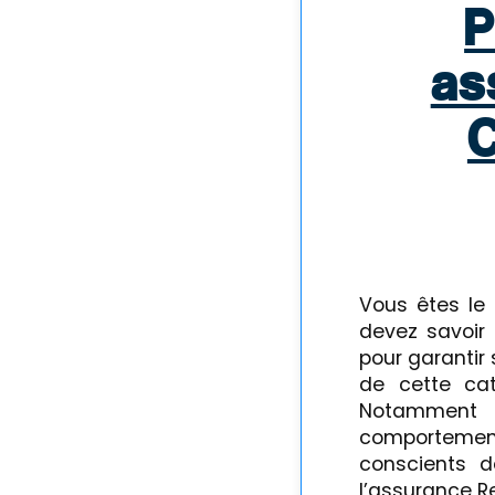
P
as
C
Vous êtes le
devez savoir 
pour garantir 
de cette cat
Notamment e
comportement.
conscients d
l’assurance Re