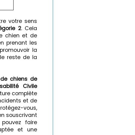
re votre sens
égorie 2
. Cela
e chien et de
en prenant les
promouvoir la
le reste de la
s de chiens de
abilité Civile
rture complète
ncidents et de
rotégez-vous,
en souscrivant
 pouvez faire
aptée et une