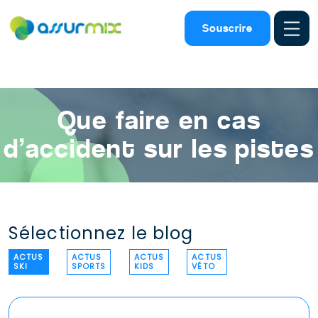
Assurance ski
>
Actualites ski
>
Accident Pisteski Securite
Souscrire
Premierssecours Assurance
Que faire en cas
d’accident sur les pistes
Sélectionnez le blog
ACTUS
ACTUS
ACTUS
ACTUS
SKI
SPORTS
KIDS
VÉTO