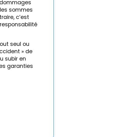
es dommages
e les sommes
raire, c’est
 responsabilité
tout seul ou
accident » de
u subir en
 les garanties