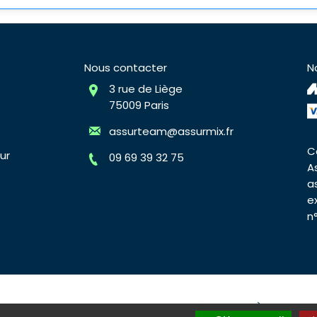
Nous contacter
N
3 rue de Liège
75009 Paris
assurteam@assurmix.fr
C
ur
09 69 39 32 75
A
a
e
n
surmix
Plan du site
Mentions légales
À propos d