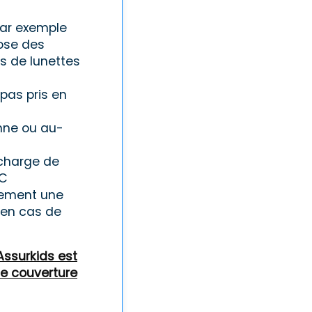
par exemple
ose des
s de lunettes
 pas pris en
nne ou au-
 charge de
RC
llement une
 en cas de
 Assurkids est
ne couverture