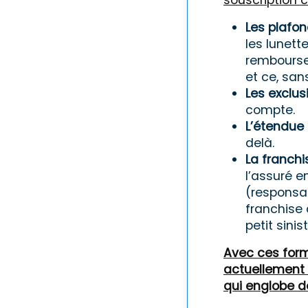
souscription 
Les plafo
les lunet
rembourse
et ce, san
Les exclus
compte.
L’étendue 
delà.
La franchi
l’assuré e
(responsab
franchise 
petit sinist
Avec ces formu
actuellement 
qui englobe d