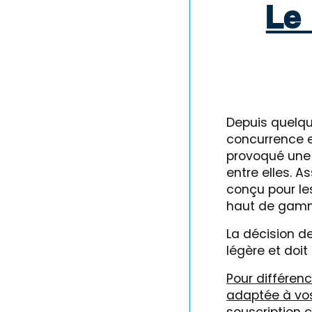
Le
Depuis quelqu
concurrence e
provoqué une 
entre elles. A
conçu pour le
haut de gamme
La décision d
légère et doit
Pour différenc
adaptée à vos 