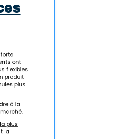
ces
forte
ents ont
 flexibles
n produit
mules plus
dre à la
u marché.
la plus
t la