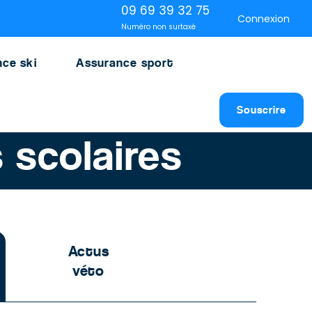
09 69 39 32 75
Connexion
Numéro non surtaxé
ce ski
Assurance sport
Souscrire
 scolaires
Actus
véto