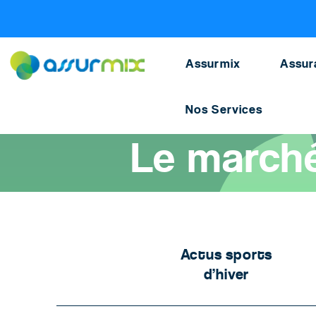
Assurance scolaire
>
Actu kids
>
Le marche des ass
Assurmix
Assur
Nos Services
Accueil
>
Assurance scolaire
>
Actualités assurance scolaire
Le marché
Actus sports
d’hiver