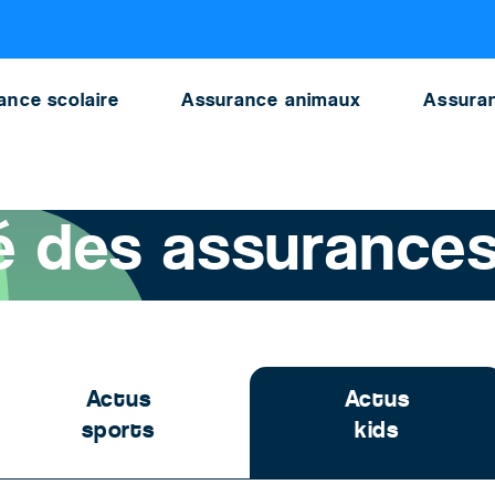
urances scolaires
ance scolaire
Assurance animaux
Assuran
>
Le marché des assurances scolaires
 des assurances
Actus
Actus
sports
kids