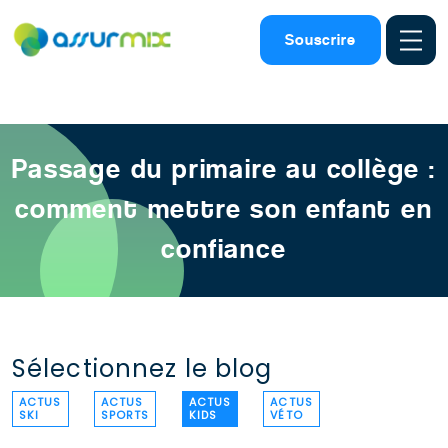
Assurance scolaire
>
Actu kids
>
ECOLE COLLEGE PRIMAIRE
Souscrire
ETUDIANT
Passage du primaire au collège :
comment mettre son enfant en
confiance
Sélectionnez le blog
ACTUS
ACTUS
ACTUS
ACTUS
SKI
SPORTS
KIDS
VÉTO