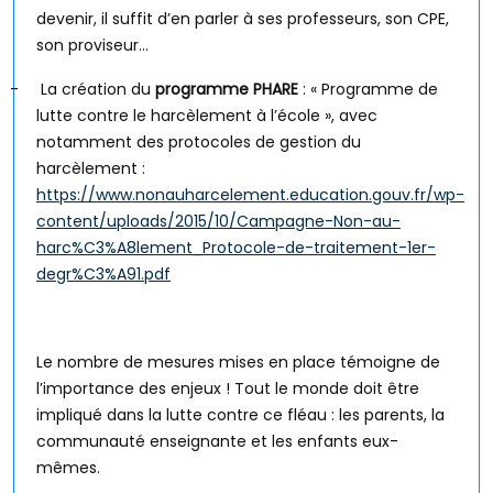
devenir, il suffit d’en parler à ses professeurs, son CPE,
son proviseur…
-
La création du
programme PHARE
: « Programme de
lutte contre le harcèlement à l’école », avec
notamment des protocoles de gestion du
harcèlement :
https://www.nonauharcelement.education.gouv.fr/wp-
content/uploads/2015/10/Campagne-Non-au-
harc%C3%A8lement_Protocole-de-traitement-1er-
degr%C3%A91.pdf
Le nombre de mesures mises en place témoigne de
l’importance des enjeux ! Tout le monde doit être
impliqué dans la lutte contre ce fléau : les parents, la
communauté enseignante et les enfants eux-
mêmes.