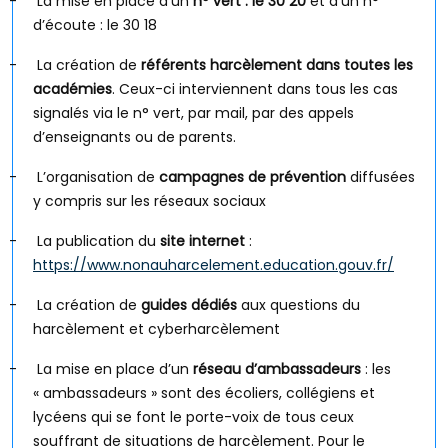
-
La mise en place d’un
n° vert : le 30 20
et d’un n°
d’écoute : le 30 18
-
La création de
référents harcèlement dans toutes les
académies
. Ceux-ci interviennent dans tous les cas
signalés via le n° vert, par mail, par des appels
d’enseignants ou de parents.
-
L’organisation de
campagnes de prévention
diffusées
y compris sur les réseaux sociaux
-
La publication du
site internet
:
https://www.nonauharcelement.education.gouv.fr/
-
La création de
guides dédiés
aux questions du
harcèlement et cyberharcèlement
-
La mise en place d’un
réseau d’ambassadeurs
: les
« ambassadeurs » sont des écoliers, collégiens et
lycéens qui se font le porte-voix de tous ceux
souffrant de situations de harcèlement. Pour le