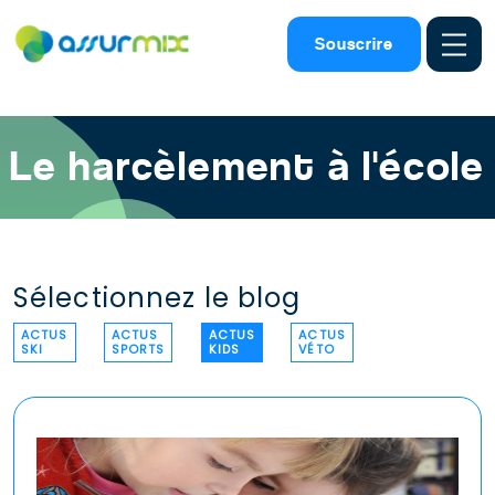
Assurance scolaire
>
Actu kids
>
Ecole harcelement solution
Souscrire
Le harcèlement à l'école
Sélectionnez le blog
ACTUS
ACTUS
ACTUS
ACTUS
SKI
SPORTS
KIDS
VÉTO