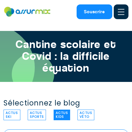
Assurance scolaire
>
Actu kids
>
Covid cantine ecole
Souscrire
Cantine scolaire et
Covid : la difficile
équation
Sélectionnez le blog
ACTUS
ACTUS
ACTUS
ACTUS
SKI
SPORTS
KIDS
VÉTO