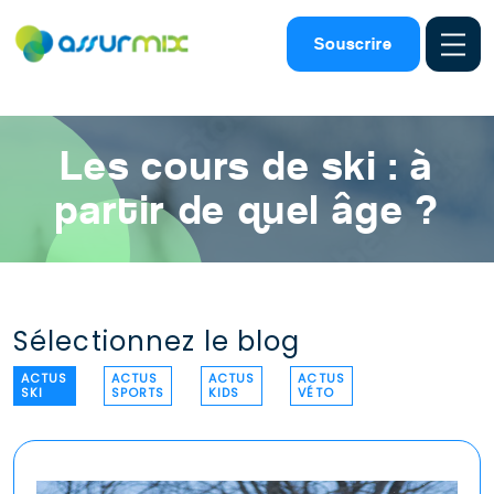
Assurance ski
>
Actualites ski
>
Ski enfant cours assurance
Souscrire
Les cours de ski : à
partir de quel âge ?
Sélectionnez le blog
ACTUS
ACTUS
ACTUS
ACTUS
SKI
SPORTS
KIDS
VÉTO