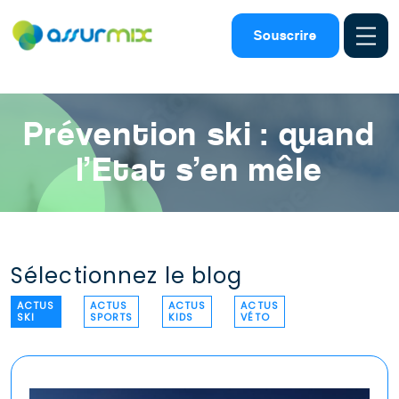
Assurance ski
>
Actualites ski
>
Prevention ski
Souscrire
Prévention ski : quand
l’Etat s’en mêle
Sélectionnez le blog
ACTUS
ACTUS
ACTUS
ACTUS
SKI
SPORTS
KIDS
VÉTO