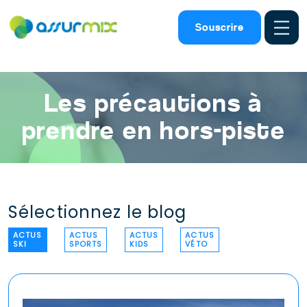
Assurance ski
>
Actualites ski
>
Precautions hors piste
Souscrire
Les précautions à
prendre en hors-piste
Sélectionnez le blog
ACTUS
ACTUS
ACTUS
ACTUS
SKI
SPORTS
KIDS
VÉTO