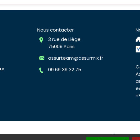
Nous contacter
N
3 rue de Liège
75009 Paris
assurteam@assurmix.fr
C
ur
09 69 39 32 75
A
a
e
n
surmix
Plan du site
Mentions légales
À propos d