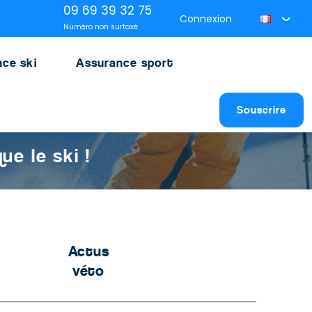
09 69 39 32 75
Connexion
Numéro non surtaxé
ce ski
Assurance sport
Souscrire
ue le ski !
Actus
véto