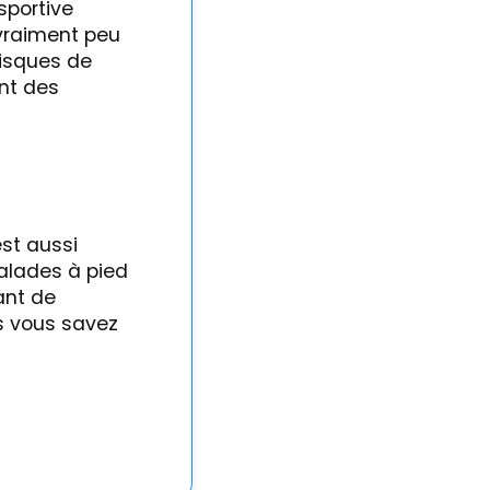
sportive
 vraiment peu
 risques de
ant des
st aussi
balades à pied
ant de
us vous savez