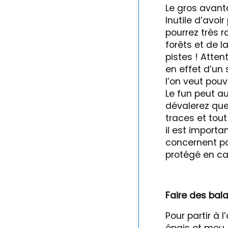
Le gros avanta
Inutile d’avoi
pourrez très 
forêts et de l
pistes ! Attent
en effet d’un
l’on veut pou
Le fun peut a
dévalerez que
traces et tou
il est importa
concernent pa
protégé en ca
Faire des bal
Pour partir à