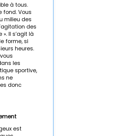
ble à tous.
de fond. Vous
u milieu des
l’agitation des
». Il s’agit là
e forme, si
ieurs heures.
 vous
dans les
ique sportive,
ns ne
tes donc
rement
geux est