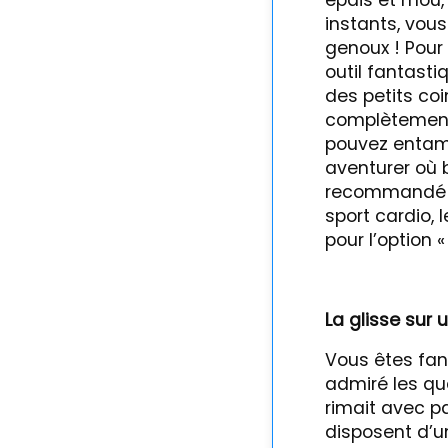
épais et mou, 
instants, vou
genoux ! Pour 
outil fantasti
des petits co
complètement
pouvez entame
aventurer où 
recommandé de
sport cardio, 
pour l’option 
La glisse sur 
Vous êtes fan
admiré les qua
rimait avec pa
disposent d’u