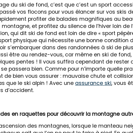
ge du ski de fond, c’est que c’est un sport accessi
r passé vos flocons pour vous élancer sur vos skis 
rapidement profiter de balades magnifiques au bea
a montagne, et profitez du silence de l’hiver loin de 
ion, qui dit ski de fond est loin de dire « sport pépère 
 sport physique qui nécessite une bonne condition d
voir s’embarquer dans des randonnées à ski de plus
ussi être au rendez-vous, car même en ski de fond,
lques pentes ! Il vous suffira cependant de rester 
t se passera bien. Comme pour n’importe quelle prat
nt de bien vous assurer : mauvaise chute et collisio
s que le ski alpin ! Avec une
assurance ski
, vous ê
s d’accident.
ades en raquettes pour découvrir la montagne aut
 l’ascension des montagnes, lorsque le manteau nei