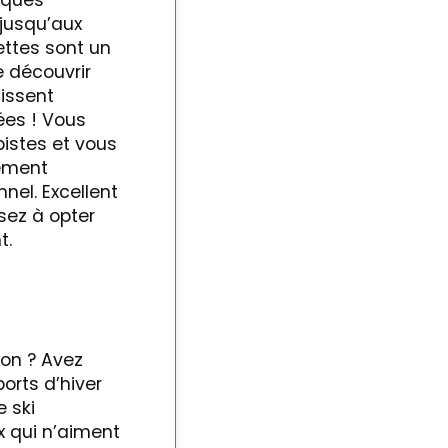
elques
 jusqu’aux
ettes sont un
e découvrir
issent
es ! Vous
istes et vous
tement
el. Excellent
nsez à opter
t.
ron ? Avez
orts d’hiver
e ski
x qui n’aiment