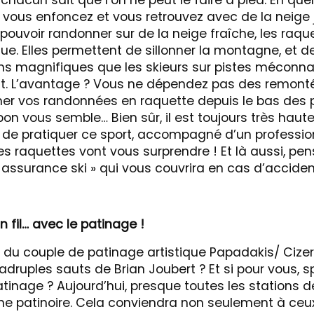
chacun sait que l’on ne peut le faire à pied. En qu
s vous enfoncez et vous retrouvez avec de la neige
pouvoir randonner sur de la neige fraîche, les raqu
que. Elles permettent de sillonner la montagne, et d
ins magnifiques que les skieurs sur pistes méconna
. L’avantage ? Vous ne dépendez pas des remonté
r vos randonnées en raquette depuis le bas des p
bon vous semble… Bien sûr, il est toujours très hau
 pratiquer ce sport, accompagné d’un professionn
les raquettes vont vous surprendre ! Et là aussi, pe
« assurance ski » qui vous couvrira en cas d’acciden
un fil… avec le patinage !
 du couple de patinage artistique Papadakis/ Cize
druples sauts de Brian Joubert ? Et si pour vous, sp
tinage ? Aujourd’hui, presque toutes les stations d
ne patinoire. Cela conviendra non seulement à ceu