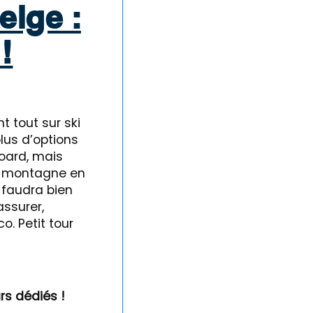
eige :
!
nt tout sur ski
lus d’options
board, mais
a montagne en
l faudra bien
ssurer,
o. Petit tour
rs dédiés !