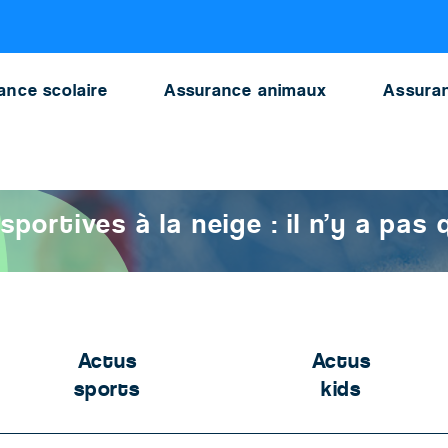
eige
ance scolaire
Assurance animaux
Assuran
vités sportives à la neige : il n’y a pas que le ski !
sportives à la neige : il n’y a pas q
Actus
Actus
sports
kids