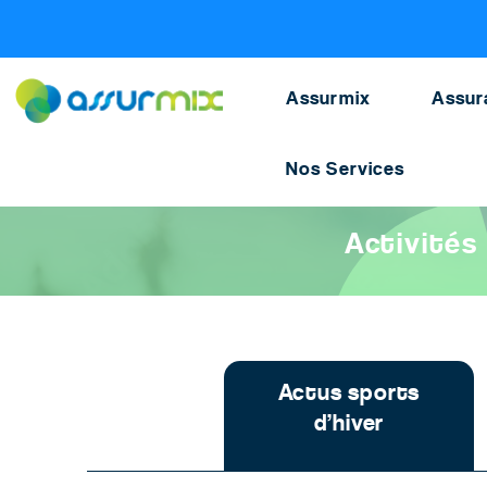
Assurance ski
>
Actualites ski
>
Activites sportives n
Assurmix
Assur
Nos Services
Accueil
>
Assurance ski
>
Actualités ski et sports d’hiver
>
Acti
Activités 
Actus sports
d’hiver